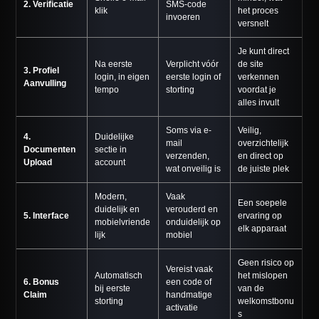
2. Verificatie
SMS-code
klik
het proces
invoeren
versnelt
Je kunt direct
Na eerste
Verplicht vóór
de site
3. Profiel
login, in eigen
eerste login of
verkennen
Aanvulling
tempo
storting
voordat je
alles invult
Soms via e-
Veilig,
4.
Duidelijke
mail
overzichtelijk
Documenten
sectie in
verzenden,
en direct op
Upload
account
wat onveilig is
de juiste plek
Modern,
Vaak
Een soepele
duidelijk en
verouderd en
5. Interface
ervaring op
mobielvriende
onduidelijk op
elk apparaat
lijk
mobiel
Geen risico op
Vereist vaak
Automatisch
het mislopen
6. Bonus
een code of
bij eerste
van de
Claim
handmatige
storting
welkomstbonu
activatie
s