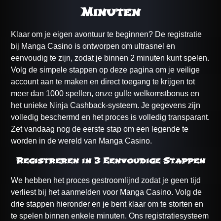
Minuten
Klaar om je eigen avontuur te beginnen? De registratie
bij Manga Casino is ontworpen om ultrasnel en
eenvoudig te zijn, zodat je binnen 2 minuten kunt spelen.
Volg de simpele stappen op deze pagina om je veilige
account aan te maken en direct toegang te krijgen tot
meer dan 1000 spellen, onze gulle welkomstbonus en
het unieke Ninja Cashback-systeem. Je gegevens zijn
volledig beschermd en het proces is volledig transparant.
Zet vandaag nog de eerste stap om een legende te
worden in de wereld van Manga Casino.
Registreren in 3 Eenvoudige Stappen
We hebben het proces gestroomlijnd zodat je geen tijd
verliest bij het aanmelden voor Manga Casino. Volg de
drie stappen hieronder en je bent klaar om te storten en
te spelen binnen enkele minuten. Ons registratiesysteem