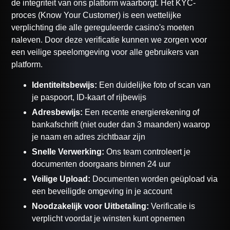
de integriteit van ons platform waarborgt. Het KYC-
proces (Know Your Customer) is een wettelijke
verplichting die alle gereguleerde casino's moeten
naleven. Door deze verificatie kunnen we zorgen voor
een veilige speelomgeving voor alle gebruikers van
platform.
Identiteitsbewijs:
Een duidelijke foto of scan van
je paspoort, ID-kaart of rijbewijs
Adresbewijs:
Een recente energierekening of
bankafschrift (niet ouder dan 3 maanden) waarop
je naam en adres zichtbaar zijn
Snelle Verwerking:
Ons team controleert je
documenten doorgaans binnen 24 uur
Veilige Upload:
Documenten worden geüpload via
een beveiligde omgeving in je account
Noodzakelijk voor Uitbetaling:
Verificatie is
verplicht voordat je winsten kunt opnemen